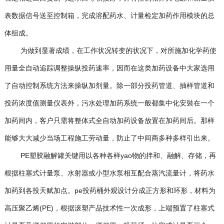
表数据信号送至控制箱，完成溶配药水、计量检定加药作用模块的总
体组成。
为做到显著成绩，在工作状况转变的状况下，对所施加化学药使
用量全自动追踪调整操纵投药速率，因而在这类加药设备中大家选用
了自动控制系统方法来操纵加剂量。除一部分投药管道、抽样管道和
投药浓度值测量仪表外，污水处理加药系统一般都集中化安裝在一个
加药间内，客户只需将整体式全自动加药设备放置在加药间后。那样
能够大大减少当场工程施工劳动量，防止了中间商多种多样引出来。
PE塑胶融解罐关键用以各种各样yao物的拌和、融解、存储，再
根据柱塞式计量泵、水射器或小型水泵相互配合蒸汽流量计，将药水
加药到各投天赋加点。pe投药桶外观设计分成正方形和环形，材料为
高压聚乙烯(PE)，根据滚塑产品技术性一次成形，上端预置了柱塞式