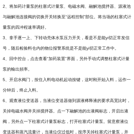
2、将加药计量泵的柱塞式计量泵、电磁水阀、融解池搅拌器、源液池
与融解池连接阀的切换开关转换至“远程控制”部位。将当场的柱塞式计
量泵的四冲程速率调好。
3、拿手逐一上、下转动壳体水泵压力开关，看是不是能
yi
切正常发信
号，随后检验料仓内的物位报警系统是不是能yi切正常工作中。
4、回中控台，点击查看“加药装置”界面，另外手动式调整柱塞式计量
泵的輸出頻率。
5、开启水阀门，按住入料电动机起动按键，这时刚开始入料，运作一
分钟后，终止入料。
6、观查液位变送器，当液位变送器做到源液稀释液的要求高宽比时，
关掉电磁水阀并关掉搅拌器。点一下融解池的出液阀标志，开启出液
阀，另外点一下柱塞式计量泵标志，打开柱塞式计量泵。留意察液位
变送器和蒸汽流量计，当液位仪过低时，按序关掉柱塞式计量泵，并