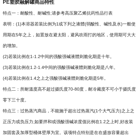
PE塑胶融解罐商品特性
特点一：耐酸性、耐碱性;请参考高压聚乙烯抗药性品行表
表明：(1)本溶器若装比例为1或下列之液體(弱酸性、碱性及水)一般使
用期在5年之上，如置放在避太阳，避风吹雨打的地区，使用期可大大
的增加。
(2)若装比例在1-1.2中间的强酸强碱液體则脆化期是十年。
(3)若装比例在1.2-1.4中间的强酸强碱液體则脆化期是八年。
(4)若装比例在1.4之上之强酸强碱液體则脆化期是5年。
特点二：所耐溫度高不超过摄氏度70-80度，耐冷藏度不可小于摄氏度
零下三十度。
特点三：过热蒸汽商品，不能施于超出过热蒸汽(1个大气压力)之上之
正压力或负压力;如要拌和或强酸强碱浓度值比例在1.2之上时,好改装
加固套及加厚型桶体壁厚为宜。该项特点特别是在在盛放容量超出