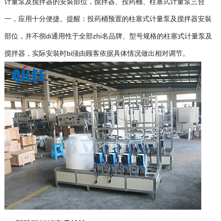
计量泵及搅拌器的安裝部位，搅拌器、投药桶、柱塞式计量泵三合
一，应用十分便捷。提醒：投药桶预置的柱塞式计量泵及搅拌器安裝
部位，并不彻di通用性于全部zhi名品牌、型号规格的柱塞式计量泵及
搅拌器，实际安裝时bi须由顾客依据具体情况做出相对调节。