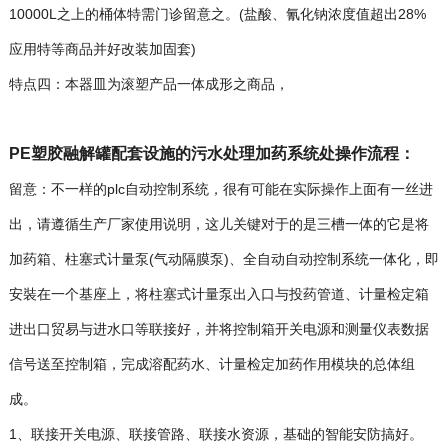
10000L之上的桶体特需门诊留意之。(盐酸、氰化钠浓度值超出28%
应用特等商品并好改装加固套)
特点四：本器皿为滚塑产品一体成形之商品，
PE塑胶融解罐配套设施的污水处理加药系统处操作流程：
留意：不一样的plc自动控制系统，很有可能在实际操作上面有一丝进
出，请遵循生产厂家使用说明，这儿关键对于的是三槽一体的它是将
加药箱、柱塞式计量泵(气动隔膜泵)、全自动自动控制系统一体化，即
安裝在一个基座上，将柱塞式计量泵出入口与投药管道、计量检定箱
进出口贸易与进水口等联接好，并将控制箱开关电源和测量仪表数据
信号送至控制箱，完成溶配药水、计量检定加药作用模块的总体组
成。
1、联接开关电源、联接管路、联接水资源，基础的智能安防搞好。