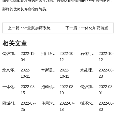
能够依据配备开展实际设计方案。机器设备都选用的304不锈钢板材，
那样的优势长寿命检修简易。
上一篇：
计量泵加药系统
下一篇：
一体化加药装置
相关文章
锅炉加药系统使用注意事项
2022-11-
荆门石化总厂石油石化加药装置
2022-10-
石化行业加药装置
2022-10-
04
12
12
北京怀柔现场自动成套化学加药装置
2022-
帝斯曼磷酸盐加药装置
2022-
水处理加药装置的作用
2022-08-
10-11
10-11
23
一体化投加装置选择型号有技巧！
2022-08-
泡药机的自动化程度高
2022-08-
锅炉加药系统如何选择合适的型号？
2022-08-
15
10
01
阻垢剂投加装置可解决地下水总硬度过高问题
2022-07-
使用污水厂搅拌机要注意这几个细节
2022-07-
循环水加药装置的使用与给药装置的发展
2022-06-
25
18
30