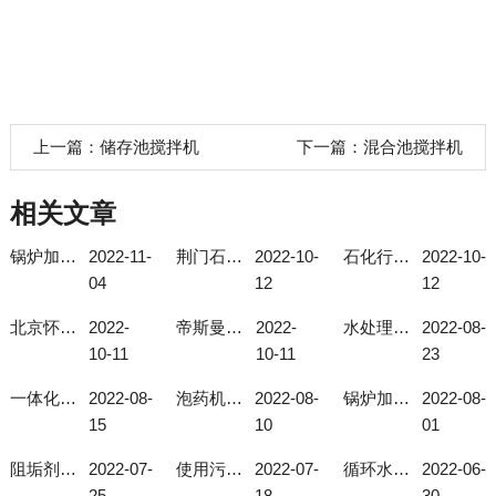
上一篇：
储存池搅拌机
下一篇：
混合池搅拌机
相关文章
锅炉加药系统使用注意事项
2022-11-
荆门石化总厂石油石化加药装置
2022-10-
石化行业加药装置
2022-10-
04
12
12
北京怀柔现场自动成套化学加药装置
2022-
帝斯曼磷酸盐加药装置
2022-
水处理加药装置的作用
2022-08-
10-11
10-11
23
一体化投加装置选择型号有技巧！
2022-08-
泡药机的自动化程度高
2022-08-
锅炉加药系统如何选择合适的型号？
2022-08-
15
10
01
阻垢剂投加装置可解决地下水总硬度过高问题
2022-07-
使用污水厂搅拌机要注意这几个细节
2022-07-
循环水加药装置的使用与给药装置的发展
2022-06-
25
18
30