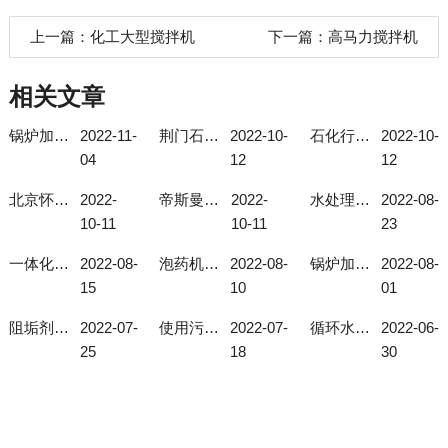
上一篇：
化工大型搅拌机
下一篇：
高马力搅拌机
相关文章
锅炉加药系统使用注意事项
2022-11-
荆门石化总厂石油石化加药装置
2022-10-
石化行业加药装置
2022-10-
04
12
12
北京怀柔现场自动成套化学加药装置
2022-
帝斯曼磷酸盐加药装置
2022-
水处理加药装置的作用
2022-08-
10-11
10-11
23
一体化投加装置选择型号有技巧！
2022-08-
泡药机的自动化程度高
2022-08-
锅炉加药系统如何选择合适的型号？
2022-08-
15
10
01
阻垢剂投加装置可解决地下水总硬度过高问题
2022-07-
使用污水厂搅拌机要注意这几个细节
2022-07-
循环水加药装置的使用与给药装置的发展
2022-06-
25
18
30